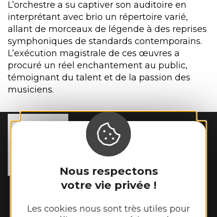
L’orchestre a su captiver son auditoire en
interprétant avec brio un répertoire varié,
allant de morceaux de légende à des reprises
symphoniques de standards contemporains.
L’exécution magistrale de ces œuvres a
procuré un réel enchantement au public,
témoignant du talent et de la passion des
musiciens.
MAIRIE DE
REBOURGUIL
2 place de l’Eglise

12400 Rebourguil
Nous respectons
Tél. :
05 65 99 83 11
votre vie privée !
Horaires d'ouverture :
Mardi et jeudi de 14h00 à 17h00
Les cookies nous sont très utiles pour
Vendredi de 9h00 à 12h00