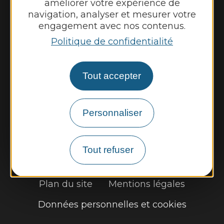
améliorer votre expérience de
navigation, analyser et mesurer votre
engagement avec nos contenus.
Nous contacter
Politique de confidentialité
Météo
Tout accepter
Découvrir
Vie municipale
Personnaliser
Vie locale
Démarches, infos pratiques
Tout refuser
Plan du site
Mentions légales
Données personnelles et cookies