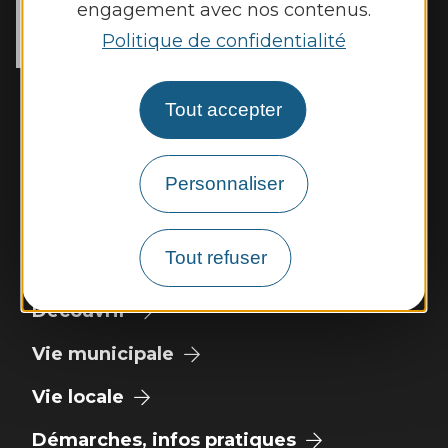
2 place de l’Eglise

engagement avec nos contenus.
12400 Rebourguil
Politique de confidentialité
Tél. :
05 65 99 83 11
Horaires d'ouverture :
Tout accepter
Mardi et jeudi de 14h00 à 17h00
Vendredi de 9h00 à 12h00
Personnaliser
Nous contacter
Météo
Tout refuser
Découvrir
Vie municipale
Vie locale
Démarches, infos pratiques