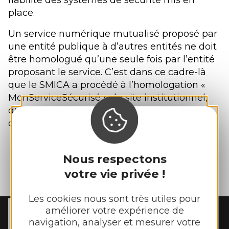
fiabilité des systèmes de sécurité mis en
place.
Un service numérique mutualisé proposé par
une entité publique à d’autres entités ne doit
être homologué qu’une seule fois par l’entité
proposant le service. C’est dans ce cadre-là
que le SMICA a procédé à l’homologation «
MonServiceSécurisé » du site institutionnel,
du portail citoyen et de l’outil de réservation
des salles et équipements.
Nous respectons
votre vie privée !
Les cookies nous sont très utiles pour
améliorer votre expérience de
MAIRIE DE
REBOURGUIL
navigation, analyser et mesurer votre