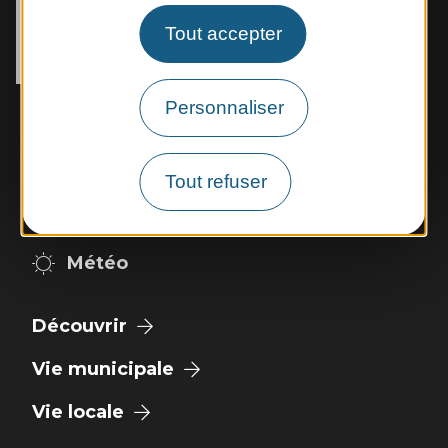
2 place de l’Eglise

Tout accepter
12400 Rebourguil
Tél. :
05 65 99 83 11
Personnaliser
Horaires d'ouverture :
Mardi et jeudi de 14h00 à 17h00
Vendredi de 9h00 à 12h00
Tout refuser
Nous contacter
Météo
Découvrir
Vie municipale
Vie locale