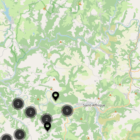
2
9
2
2
6
4