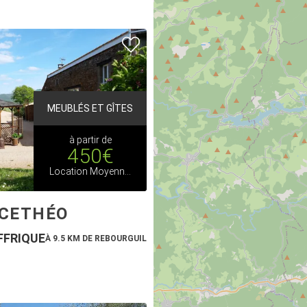
MEUBLÉS ET GÎTES
à partir de
450€
Location Moyenne saison
UCETHÉO
FFRIQUE
À 9.5 KM DE REBOURGUIL