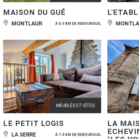
MAISON DU GUÉ
L'ETAB
MONTLAUR
MONTLA
À 6.5 KM DE REBOURGUIL
MEUBLÉS ET GÎTES
LE PETIT LOGIS
LA MAI
ECHEVI
LA SERRE
À 7.5 KM DE REBOURGUIL
"LES V