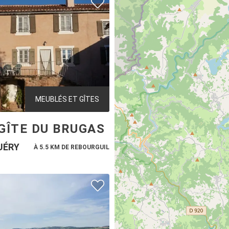
MEUBLÉS ET GÎTES
GÎTE DU BRUGAS
UÉRY
À 5.5 KM DE REBOURGUIL