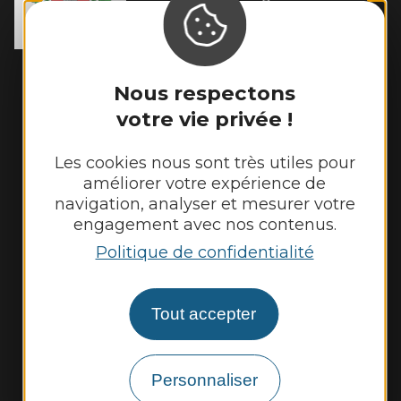
12400 Rebourguil
Tél. :
05 65 99 83 11
Horaires d'ouverture :
Nous respectons
Mardi et jeudi de 14h00 à 17h00
votre vie privée !
Vendredi de 9h00 à 12h00
Les cookies nous sont très utiles pour
Nous contacter
améliorer votre expérience de
navigation, analyser et mesurer votre
Météo
engagement avec nos contenus.
Politique de confidentialité
Découvrir
Vie municipale
Tout accepter
Vie locale
Personnaliser
Démarches, infos pratiques