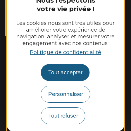
Nous respectons
votre vie privée !
MAIRIE DE
REBOURGUIL
2 place de l’Eglise

Les cookies nous sont très utiles pour
12400 Rebourguil
améliorer votre expérience de
Tél. :
05 65 99 83 11
navigation, analyser et mesurer votre
engagement avec nos contenus.
Horaires d'ouverture :
Mardi et jeudi de 14h00 à 17h00
Politique de confidentialité
Vendredi de 9h00 à 12h00
Tout accepter
Nous contacter
Météo
Personnaliser
Découvrir
Tout refuser
Vie municipale