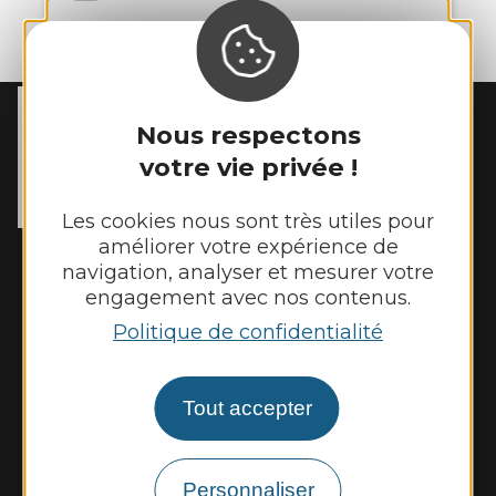
MAIRIE DE
REBOURGUIL
Nous respectons
2 place de l’Eglise

votre vie privée !
12400 Rebourguil
Tél. :
05 65 99 83 11
Les cookies nous sont très utiles pour
améliorer votre expérience de
Horaires d'ouverture :
navigation, analyser et mesurer votre
Mardi et jeudi de 14h00 à 17h00
engagement avec nos contenus.
Vendredi de 9h00 à 12h00
Politique de confidentialité
Nous contacter
Tout accepter
Météo
Personnaliser