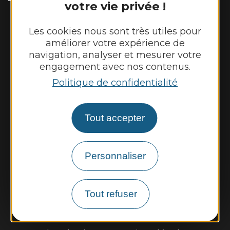
votre vie privée !
Horaires d'ouverture :
Mardi et jeudi de 14h00 à 17h00
Les cookies nous sont très utiles pour
Vendredi de 9h00 à 12h00
améliorer votre expérience de
navigation, analyser et mesurer votre
engagement avec nos contenus.
Nous contacter
Politique de confidentialité
Météo
Tout accepter
Découvrir
Vie municipale
Personnaliser
Vie locale
Démarches, infos pratiques
Tout refuser