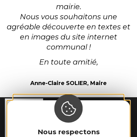
mairie.
Nous vous souhaitons une
agréable découverte en textes et
en images du site internet
communal !
En toute amitié,
Anne-Claire SOLIER, Maire
MAIRIE DE
REBOURGUIL
2 place de l’Eglise

12400 Rebourguil
Nous respectons
Tél. :
05 65 99 83 11