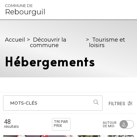
Panneau de gestion des cookies
COMMUNE DE
Rebourguil
Accueil
>
Découvrir la
>
Tourisme et
commune
loisirs
Hébergements
MOTS-CLÉS
FILTRES
48
TRI PAR
AUTOUR
PRIX
DE MOI
résultats