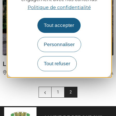
Politique de confidentialité
Tout accepter
Personnaliser
MEUBLÉS ET GÎTES
LE LOGIS FLEURI
Tout refuser
LA SERRE
À 7.5 KM DE REBOURGUIL
‹
1
2