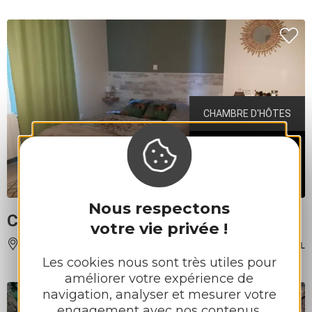
CHAMBRE D'HÔTES
à partir de
80€
Chambre d'hôtes 2 pers avec pdj
Nous respectons
CHAMBRE LES AUZALS
votre vie privée !
SAINT-JUÉRY
À 4.5 KM DE REBOURGUIL
Les cookies nous sont très utiles pour
améliorer votre expérience de
navigation, analyser et mesurer votre
engagement avec nos contenus.