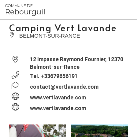
Panneau de gestion des cookies
COMMUNE DE
Rebourguil
Camping Vert Lavande
BELMONT-SUR-RANCE
12 Impasse Raymond Fournier, 12370
Belmont-sur-Rance
Tel.
+33679656191
contact@vertlavande.com
www.vertlavande.com
www.vertlavande.com