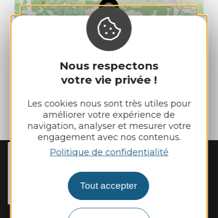
Nous respectons
votre vie privée !
Les cookies nous sont très utiles pour
améliorer votre expérience de
| Map data ©
Leaflet
OpenStreetMap contributors
navigation, analyser et mesurer votre
engagement avec nos contenus.
Politique de confidentialité
MAIRIE DE
REBOURGUIL
2 place de l’Eglise

Tout accepter
12400 Rebourguil
Tél. :
05 65 99 83 11