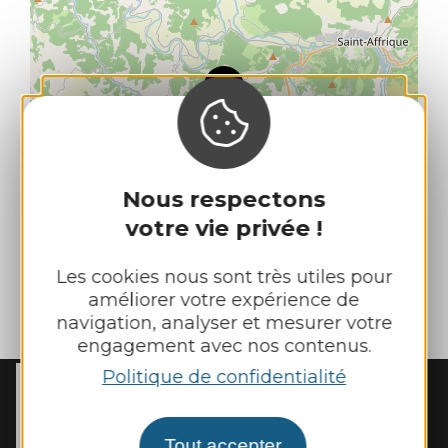
Nous respectons
votre vie privée !
Les cookies nous sont très utiles pour
améliorer votre expérience de
| Map data ©
navigation, analyser et mesurer votre
Leaflet
OpenStreetMap contributors
engagement avec nos contenus.
Politique de confidentialité
MAIRIE DE
REBOURGUIL
2 place de l’Eglise

Tout accepter