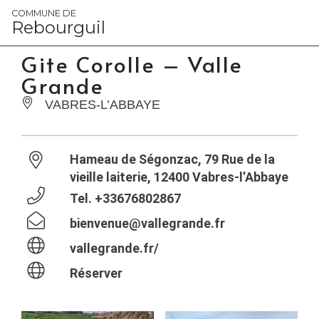
Panneau de gestion des cookies
COMMUNE DE
Rebourguil
Gite Corolle – Valle
Grande
VABRES-L’ABBAYE
Hameau de Ségonzac, 79 Rue de la
vieille laiterie, 12400 Vabres-l’Abbaye
Tel.
+33676802867
bienvenue@vallegrande.fr
vallegrande.fr/
Réserver