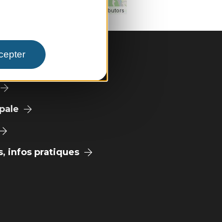
| Map data ©
eaflet
OpenStreetMap contributors
cepter
pale
 infos pratiques