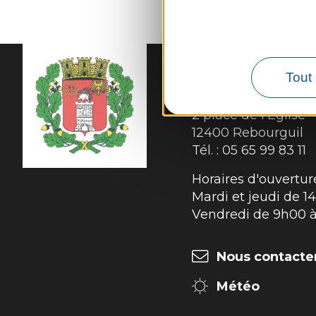
Tout 
MAIRIE DE
REBOUR
2 place de l’Eglise

12400 Rebourguil
Tél. :
05 65 99 83 11
Horaires d'ouverture
Mardi et jeudi de 1
Vendredi de 9h00 
Nous contacte
Météo