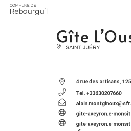
Panneau de gestion des cookies
COMMUNE DE
Rebourguil
Gîte L’Ou
SAINT-JUÉRY
4 rue des artisans, 12
Tel.
+33630207660
alain.montginoux@sfr.
gite-aveyron.e-monsi
gite-aveyron.e-monsi