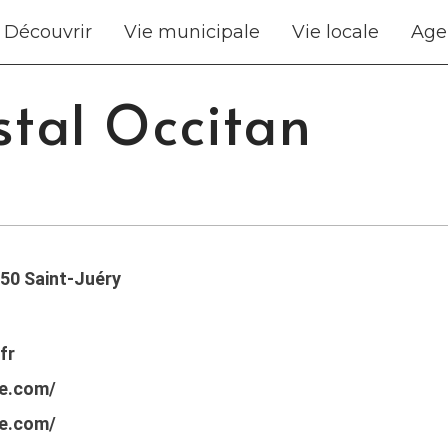
Découvrir
Vie municipale
Vie locale
Age
stal Occitan
550 Saint-Juéry
fr
te.com/
te.com/