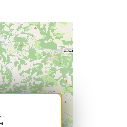
re
re