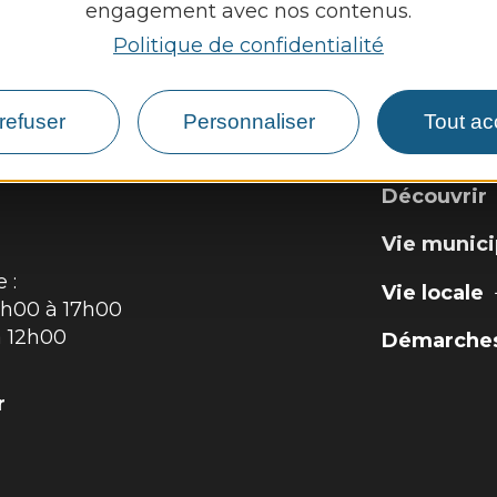
engagement avec nos contenus.
L
Politique de confidentialité
refuser
Personnaliser
Tout ac
GUIL
Découvrir
Vie munici
 :
Vie locale
4h00 à 17h00
à 12h00
Démarches,
r