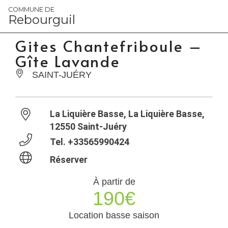
Panneau de gestion des cookies
COMMUNE DE
Rebourguil
Gites Chantefriboule –
Gîte Lavande
SAINT-JUÉRY
La Liquière Basse, La Liquière Basse,
12550 Saint-Juéry
Tel.
+33565990424
Réserver
À partir de
190€
Location basse saison