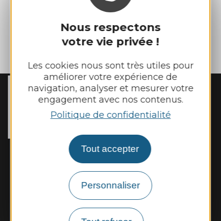
Nous respectons
votre vie privée !
| Map data ©
Leaflet
OpenStreetMap contributors
Les cookies nous sont très utiles pour
améliorer votre expérience de
navigation, analyser et mesurer votre
MAIRIE DE
REBOURGUIL
engagement avec nos contenus.
2 place de l’Eglise

Politique de confidentialité
12400 Rebourguil
Tél. :
05 65 99 83 11
Tout accepter
Horaires d'ouverture :
Mardi et jeudi de 14h00 à 17h00
Vendredi de 9h00 à 12h00
Personnaliser
Nous contacter