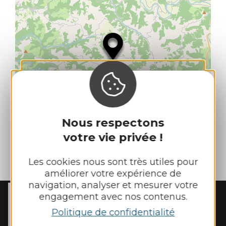
Nous respectons
votre vie privée !
| Map data ©
Les cookies nous sont très utiles pour
Leaflet
OpenStreetMap contributors
améliorer votre expérience de
navigation, analyser et mesurer votre
engagement avec nos contenus.
MAIRIE DE
REBOURGUIL
Politique de confidentialité
2 place de l’Eglise
