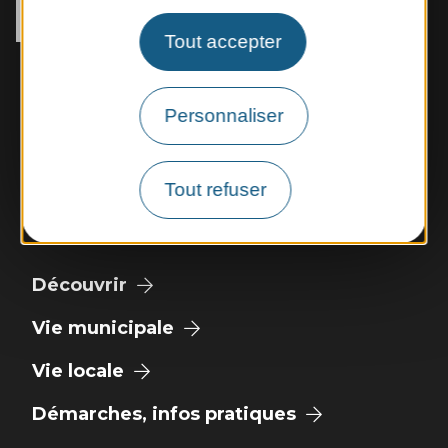
12400 Rebourguil
Tél. :
05 65 99 83 11
Tout accepter
Horaires d'ouverture :
Mardi et jeudi de 14h00 à 17h00
Personnaliser
Vendredi de 9h00 à 12h00
Nous contacter
Tout refuser
Météo
Découvrir
Vie municipale
Vie locale
Démarches, infos pratiques