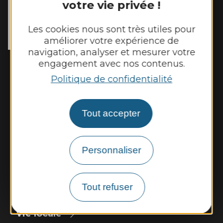
votre vie privée !
MAIRIE DE
REBOURGUIL
2 place de l’Eglise

Les cookies nous sont très utiles pour
12400 Rebourguil
améliorer votre expérience de
Tél. :
05 65 99 83 11
navigation, analyser et mesurer votre
Horaires d'ouverture :
engagement avec nos contenus.
Mardi et jeudi de 14h00 à 17h00
Politique de confidentialité
Vendredi de 9h00 à 12h00
Tout accepter
Nous contacter
Météo
Personnaliser
Découvrir
Tout refuser
Vie municipale
Vie locale