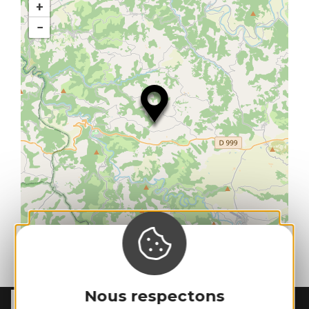
+
−
| Map data ©
Leaflet
OpenStreetMap contributors
Nous respectons