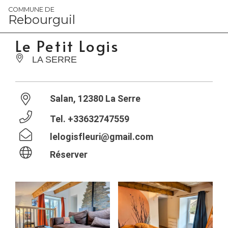
Panneau de gestion des cookies
COMMUNE DE
Rebourguil
Le Petit Logis
LA SERRE
Salan, 12380 La Serre
Tel.
+33632747559
lelogisfleuri@gmail.com
Réserver