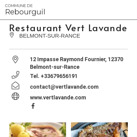
Panneau de gestion des cookies
COMMUNE DE
Rebourguil
Restaurant Vert Lavande
BELMONT-SUR-RANCE
12 Impasse Raymond Fournier, 12370
Belmont-sur-Rance
Tel.
+33679656191
contact@vertlavande.com
www.vertlavande.com