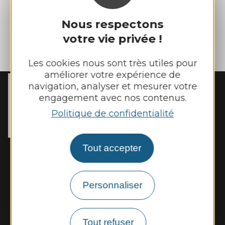
Nous respectons
votre vie privée !
| Map data ©
Leaflet
OpenStreetMap contributors
Les cookies nous sont très utiles pour
améliorer votre expérience de
navigation, analyser et mesurer votre
MAIRIE DE
REBOURGUIL
engagement avec nos contenus.
2 place de l’Eglise

Politique de confidentialité
12400 Rebourguil
Tél. :
05 65 99 83 11
Tout accepter
Horaires d'ouverture :
Mardi et jeudi de 14h00 à 17h00
Vendredi de 9h00 à 12h00
Personnaliser
Nous contacter
Tout refuser